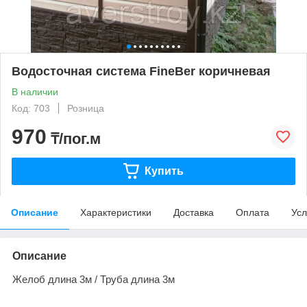
Водосточная система FineBer коричневая
В наличии
Код: 703
Розница
970
₸/пог.м
Купить
Описание
Характеристики
Доставка
Оплата
Усл
Описание
Желоб длина 3м / Труба длина 3м