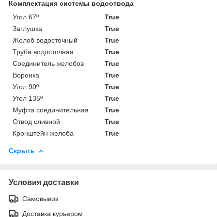
Комплектация системы водоотвода
Угол 67º
True
Заглушка
True
Желоб водосточный
True
Труба водосточная
True
Соединитель желобов
True
Воронка
True
Угол 90º
True
Угол 135º
True
Муфта соединительная
True
Отвод сливной
True
Кронштейн желоба
True
Скрыть
Условия доставки
Самовывоз
Доставка курьером