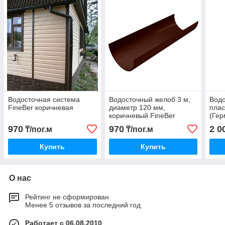
Водосточная система
Водосточный желоб 3 м,
Вод
FineBer коричневая
диаметр 120 мм,
плас
коричневый FineBer
(Гер
970
970
2 0
₸/пог.м
₸/пог.м
Купить
Купить
О нас
Рейтинг не сформирован
Менее 5 отзывов за последний год
Работает с 06.08.2010