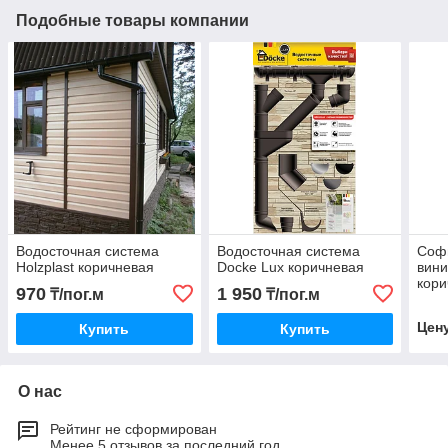
Подобные товары компании
Водосточная система
Водосточная система
Софи
Holzplast коричневая
Docke Lux коричневая
вини
кори
970
1 950
₸/пог.м
₸/пог.м
Цен
Купить
Купить
О нас
Рейтинг не сформирован
Менее 5 отзывов за последний год