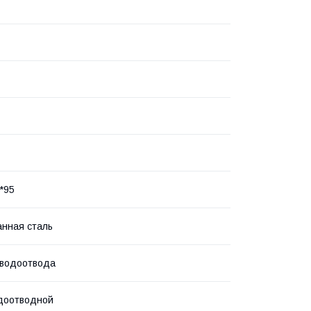
*95
нная сталь
 водоотвода
доотводной