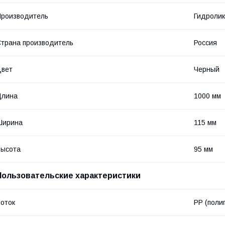
роизводитель
Гидроли
трана производитель
Россия
Цвет
Черный
Длина
1000 мм
Ширина
115 мм
Высота
95 мм
Пользовательские характеристики
оток
PP (поли