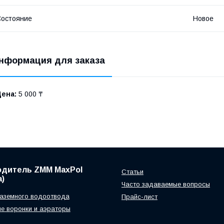
остояние
Новое
нформация для заказа
Цена:
5 000 ₸
одитель ZMM MaxPol
Статьи
)
Часто задаваемые вопросы
аземного водоотвода
Прайс-лист
е воронки и аэраторы