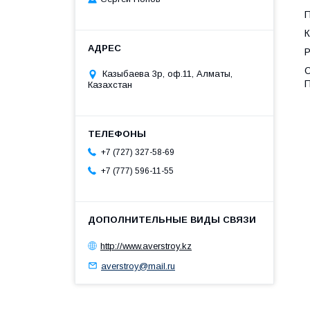
П
К
Р
О
Казыбаева 3р, оф.11, Алматы,
П
Казахстан
+7 (727) 327-58-69
+7 (777) 596-11-55
http://www.averstroy.kz
averstroy@mail.ru