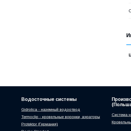
С
И
Водосточные системы
Произв
(Польша
Gidrolica - наземный водоотвод
Система н
Termoclip - кровельные воронки, аэраторы
Кровельны
Protektor (Германия)