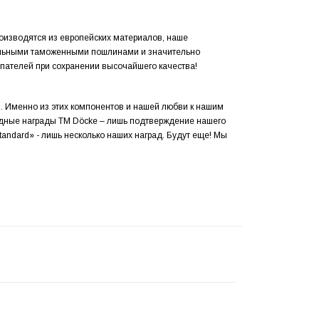
роизводятся из европейских материалов, наше
альными таможенными пошлинами и значительно
упателей при сохранении высочайшего качества!
. Именно из этих компонентов и нашей любви к нашим
одные награды ТМ Döcke – лишь подтверждение нашего
tandard» - лишь несколько наших наград. Будут еще! Мы