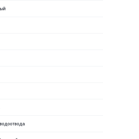
вый
.
 водоотвода