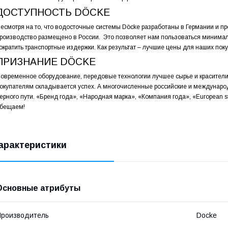
ДОСТУПНОСТЬ DÖCKE
есмотря на то, что водосточные системы Döcke разработаны в Германии и п
роизводство размещено в России. Это позволяет нам пользоваться миним
ократить транспортные издержки. Как результат – лучшие цены для наших пок
ПРИЗНАНИЕ DÖCKE
овременное оборудование, передовые технологии лучшее сырье и красители
окупателям складывается успех. А многочисленные российские и междунар
ерного пути. «Бренд года», «Народная марка», «Компания года», «European s
бещаем!
арактеристики
Основные атрибуты
роизводитель
Docke