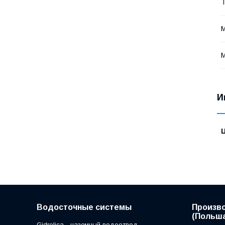
Т
М
М
И
Водосточные системы
Произв
(Польша
Gidrolica - наземный водоотвод