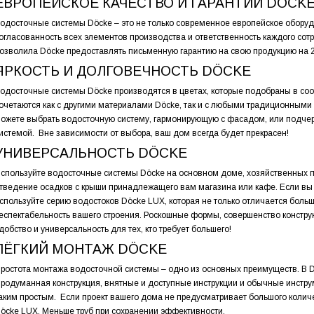
ЕВРОПЕЙСКОЕ КАЧЕСТВО И ГАРАНТИИ DÖCK
одосточные системы Döcke – это не только современное европейское оборуд
огласованность всех элементов производства и ответственность каждого сот
озволила Döcke предоставлять письменную гарантию на свою продукцию на 2
ЯРКОСТЬ И ДОЛГОВЕЧНОСТЬ DÖCKE
одосточные системы Döcke производятся в цветах, которые подобраны в соо
очетаются как с другими материалами Döcke, так и с любыми традиционным
ожете выбрать водосточную систему, гармонирующую с фасадом, или подчер
истемой. Вне зависимости от выбора, ваш дом всегда будет прекрасен!
УНИВЕРСАЛЬНОСТЬ DÖCKE
спользуйте водосточные системы Döcke на основном доме, хозяйственных по
тведение осадков с крыши принадлежащего вам магазина или кафе. Если вы
спользуйте серию водостоков Döcke LUX, которая не только отличается больш
еспектабельность вашего строения. Роскошные формы, совершенство конструкц
добство и универсальность для тех, кто требует большего!
ЛЁГКИЙ МОНТАЖ DÖCKE
ростота монтажа водосточной системы – одно из основных преимуществ. В D
родуманная конструкция, внятные и доступные инструкции и обычные инстр
аким простым. Если проект вашего дома не предусматривает большого колич
öcke LUX. Меньше труб при сохранении эффективности.