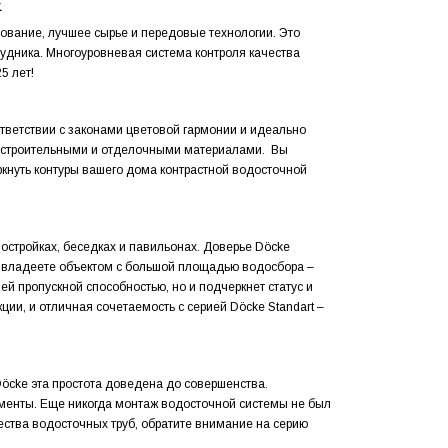
E
ование, лучшее сырье и передовые технологии. Это
рудника. Многоуровневая система контроля качества
5 лет!
тветствии с законами цветовой гармонии и идеально
и строительными и отделочными материалами. Вы
кнуть контуры вашего дома контрастной водосточной
стройках, беседках и павильонах. Доверье Döcke
 владеете объектом с большой площадью водосбора –
ей пропускной способностью, но и подчеркнет статус и
ии, и отличная сочетаемость с серией Döcke Standart –
öcke эта простота доведена до совершенства.
ументы. Еще никогда монтаж водосточной системы не был
ества водосточных труб, обратите внимание на серию