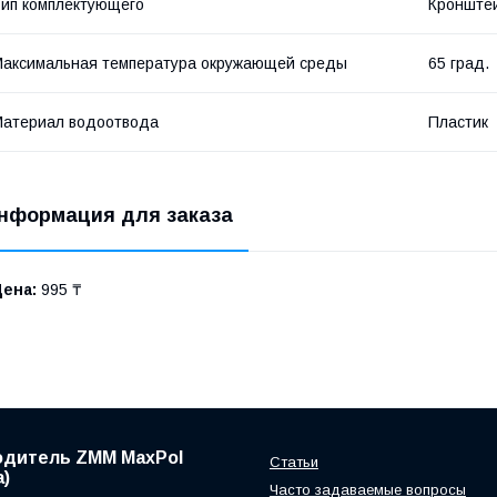
ип комплектующего
Кронште
аксимальная температура окружающей среды
65 град.
атериал водоотвода
Пластик
нформация для заказа
Цена:
995 ₸
одитель ZMM MaxPol
Статьи
)
Часто задаваемые вопросы