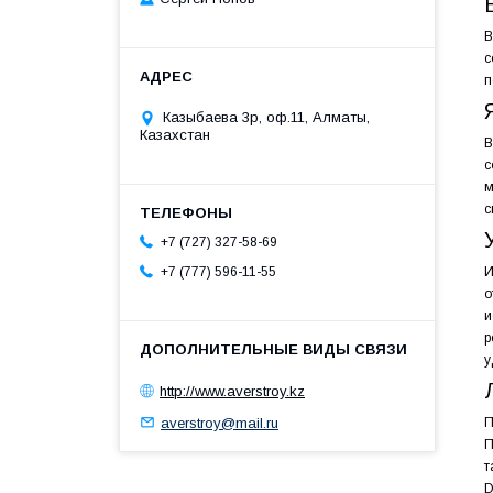
В
с
п
Казыбаева 3р, оф.11, Алматы,
Казахстан
В
с
м
с
+7 (727) 327-58-69
И
+7 (777) 596-11-55
о
и
р
у
http://www.averstroy.kz
averstroy@mail.ru
П
П
т
D