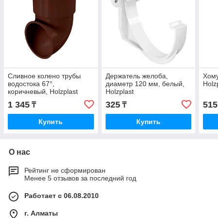
Сливное колено трубы
Держатель желоба,
Хому
водостока 67°,
диаметр 120 мм, белый,
Holz
коричневый, Holzplast
Holzplast
1 345
325
515
₸
₸
Купить
Купить
О нас
Рейтинг не сформирован
Менее 5 отзывов за последний год
Работает с 06.08.2010
г. Алматы