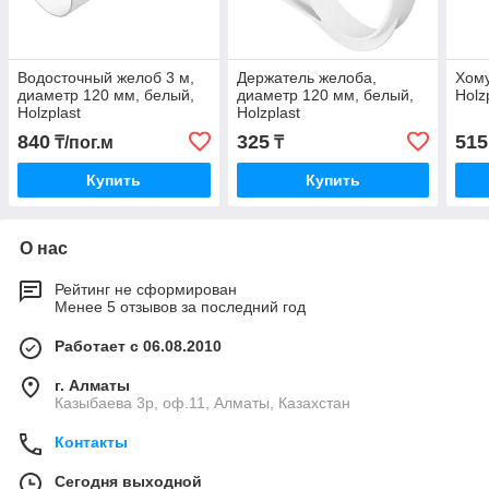
Водосточный желоб 3 м,
Держатель желоба,
Хому
диаметр 120 мм, белый,
диаметр 120 мм, белый,
Holz
Holzplast
Holzplast
840
325
515
₸/пог.м
₸
Купить
Купить
О нас
Рейтинг не сформирован
Менее 5 отзывов за последний год
Работает с 06.08.2010
г. Алматы
Казыбаева 3р, оф.11, Алматы, Казахстан
Контакты
Сегодня выходной