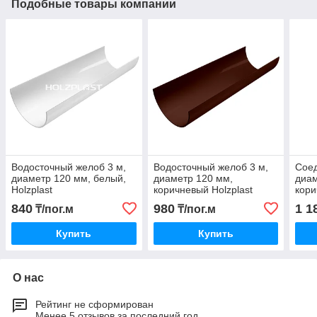
Подобные товары компании
Водосточный желоб 3 м,
Водосточный желоб 3 м,
Соед
диаметр 120 мм, белый,
диаметр 120 мм,
диам
Holzplast
коричневый Holzplast
кори
840
980
1 1
₸/пог.м
₸/пог.м
Купить
Купить
О нас
Рейтинг не сформирован
Менее 5 отзывов за последний год