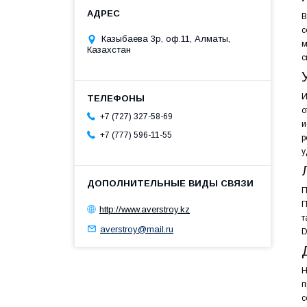
В
с
Казыбаева 3р, оф.11, Алматы,
м
Казахстан
с
И
о
+7 (727) 327-58-69
и
+7 (777) 596-11-55
р
у
П
П
http://www.averstroy.kz
т
averstroy@mail.ru
D
Н
п
с