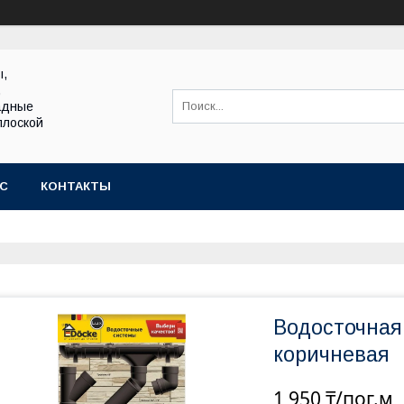
ы,
,
адные
плоской
АС
КОНТАКТЫ
Водосточная
коричневая
1 950 ₸/пог.м