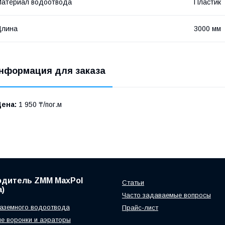
атериал водоотвода
Пластик
Длина
3000 мм
нформация для заказа
Цена:
1 950 ₸/пог.м
одитель ZMM MaxPol
Статьи
)
Часто задаваемые вопросы
аземного водоотвода
Прайс-лист
е воронки и аэраторы