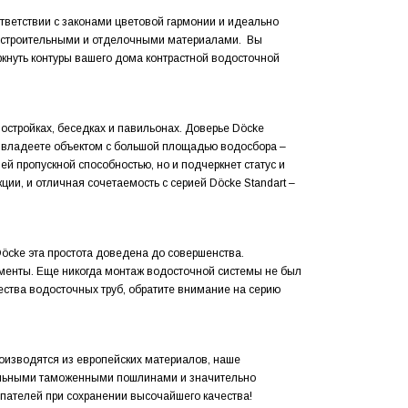
тветствии с законами цветовой гармонии и идеально
и строительными и отделочными материалами. Вы
кнуть контуры вашего дома контрастной водосточной
стройках, беседках и павильонах. Доверье Döcke
 владеете объектом с большой площадью водосбора –
ей пропускной способностью, но и подчеркнет статус и
ии, и отличная сочетаемость с серией Döcke Standart –
öcke эта простота доведена до совершенства.
ументы. Еще никогда монтаж водосточной системы не был
ества водосточных труб, обратите внимание на серию
роизводятся из европейских материалов, наше
альными таможенными пошлинами и значительно
упателей при сохранении высочайшего качества!