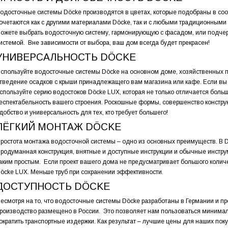
одосточные системы Döcke производятся в цветах, которые подобраны в соо
очетаются как с другими материалами Döcke, так и с любыми традиционным
ожете выбрать водосточную систему, гармонирующую с фасадом, или подчер
истемой. Вне зависимости от выбора, ваш дом всегда будет прекрасен!
УНИВЕРСАЛЬНОСТЬ DÖCKE
спользуйте водосточные системы Döcke на основном доме, хозяйственных по
тведение осадков с крыши принадлежащего вам магазина или кафе. Если вы
спользуйте серию водостоков Döcke LUX, которая не только отличается больш
еспектабельность вашего строения. Роскошные формы, совершенство конструкц
добство и универсальность для тех, кто требует большего!
ЛЁГКИЙ МОНТАЖ DÖCKE
ростота монтажа водосточной системы – одно из основных преимуществ. В D
родуманная конструкция, внятные и доступные инструкции и обычные инстр
аким простым. Если проект вашего дома не предусматривает большого колич
öcke LUX. Меньше труб при сохранении эффективности.
ДОСТУПНОСТЬ DÖCKE
есмотря на то, что водосточные системы Döcke разработаны в Германии и п
роизводство размещено в России. Это позволяет нам пользоваться миним
ократить транспортные издержки. Как результат – лучшие цены для наших пок