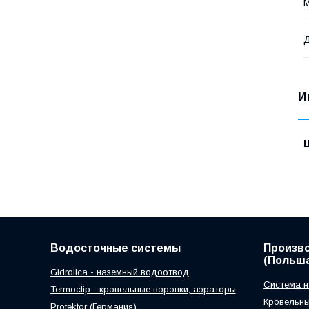
М
И
Водосточные системы
Произв
(Польша
Gidrolica - наземный водоотвод
Система н
Termoclip - кровельные воронки, аэраторы
Кровельны
Protektor (Германия)