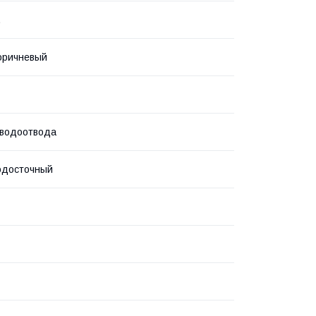
.
оричневый
 водоотвода
одосточный