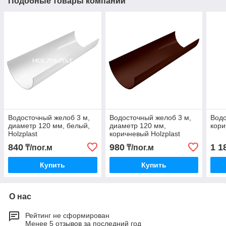
Подобные товары компании
Водосточный желоб 3 м,
Водосточный желоб 3 м,
Водо
диаметр 120 мм, белый,
диаметр 120 мм,
кори
Holzplast
коричневый Holzplast
840
980
1 1
₸/пог.м
₸/пог.м
Купить
Купить
О нас
Рейтинг не сформирован
Менее 5 отзывов за последний год