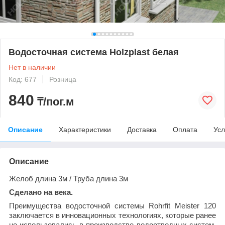
Водосточная система Holzplast белая
Нет в наличии
Код: 677
Розница
840
₸/пог.м
Описание
Характеристики
Доставка
Оплата
Усл
Описание
Желоб длина 3м / Труба длина 3м
Сделано на века.
Преимущества водосточной системы Rohrfit Meister 120
заключается в инновационных технологиях, которые ранее
не использовались в производстве водоотводных систем.