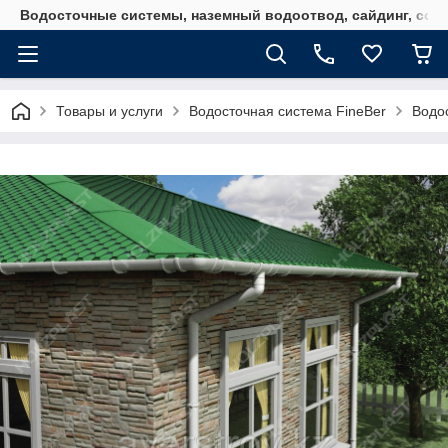
Водосточные системы, наземный водоотвод, сайдинг, софи
Товары и услуги
Водосточная система FineBer
Водос