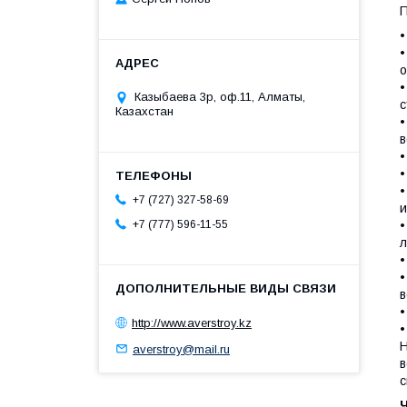
П
•
•
о
•
Казыбаева 3р, оф.11, Алматы,
с
Казахстан
•
в
•
•
•
+7 (727) 327-58-69
и
•
+7 (777) 596-11-55
л
•
•
в
•
http://www.averstroy.kz
•
Н
averstroy@mail.ru
в
с