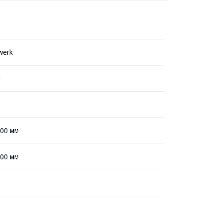
werk
я
400 мм
400 мм