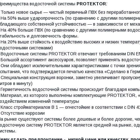
реимущества водосточной системы
PROTEKTOR
:
 Только новое сырье — чистый первичный ПВХ без переработанно
 На 50% выше ударопрочность (по сравнению с другими полимерн
бладающего собственной устойчивостью — в зависимости от механ
 На 40% больше ПВХ (по сравнению с другими полимерными водо
табильность и долговечность формы.
 На 20% выше стойкость к воздействию высоких и низких темпера
одосточными системами)
 Водосточные системы PROTEKTOR отвечают требованиям DIN EN
 Большой ассортимент аксессуаров, позволяет применять водосто
 Они обладают исключительными характеристиками с точки зрени
спытания, что подтверждается печатью качества «Сделано в Герм
 Специальная конструкция воронки, заметно увеличивает пропус
итров в минуту)
 Герметичность водосточной системы происходит благодаря ком
 Материал, из которого выполнены комплектующие PROTEKTOR, «
оздействием изменений температуры
 Класс стройматериалов В 1 — огнестойкие в соответствии с DIN 4
 Отсутствие коррозии
а рынке существуют системы более дешевые и более дорогие, ч
одосточную систему PROTEKTOR является средней на рынке, одна
истемы.
Чему отдать предпочтение - низкой цене или качеству, п