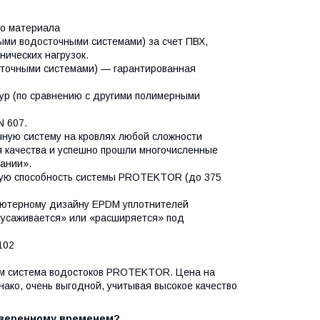
го материала
ыми водосточными системами) за счет ПВХ,
ических нагрузок.
сточными системами) — гарантированная
тур (по сравнению с другими полимерными
 607.
чную систему на кровлях любой сложности
я качества и успешно прошли многочисленные
ании».
кную способность системы PROTEKTOR (до 375
пьютерному дизайну EPDM уплотнителей
усаживается» или «расширяется» под
102
ем система водостоков PROTEKTOR. Цена на
ко, очень выгодной, учитывая высокое качество
роверенному временем?