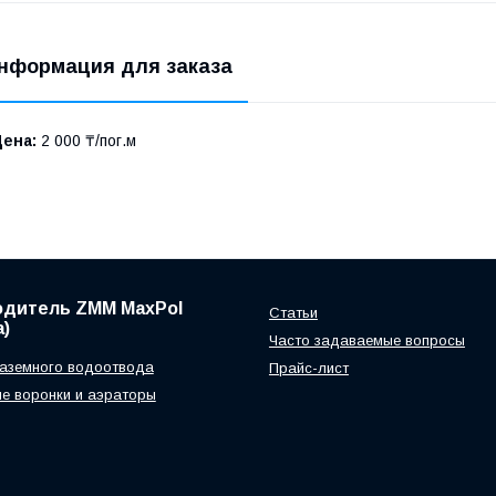
нформация для заказа
Цена:
2 000 ₸/пог.м
одитель ZMM MaxPol
Статьи
)
Часто задаваемые вопросы
аземного водоотвода
Прайс-лист
е воронки и аэраторы