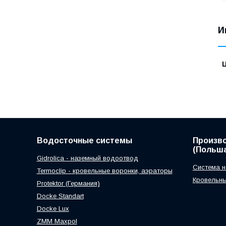
И
Водосточные системы
Произв
(Польша
Gidrolica - наземный водоотвод
Система н
Termoclip - кровельные воронки, аэраторы
Кровельны
Protektor (Германия)
Docke Standart
Docke Lux
ZMM Maxpol